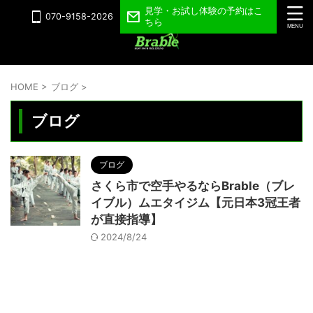
見学・お試し体験の予約はこ
070-9158-2026
ちら
HOME
>
ブログ
>
ブログ
ブログ
さくら市で空手やるならBrable（ブレ
イブル）ムエタイジム【元日本3冠王者
が直接指導】
2024/8/24